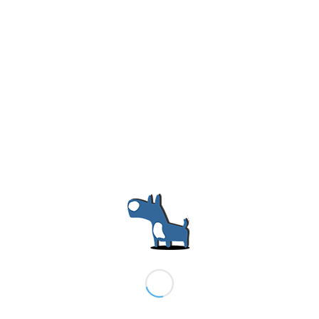
NOSOTROS LUCHAMOS POR EL
ABANDONO CERO DE ANIMALES
/
/
/
10/04/2019
0 Comentarios
en
Sin categoría
por
autor
Leer más
→
RIBAMONTES
Recogida y gestión de adopción de animales